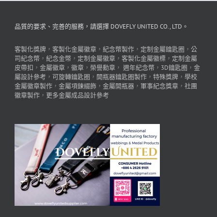
品質的要求、完善的服務，請選擇 DOVEFLY UNITED CO., LTD。
客製化獎牌
，
客製化金屬徽章
，
紀念幣製作
，
定制金屬鑰匙圈
，
公
司紀念幣
，
紀念金幣
，
定制金屬徽章
，
客製化金屬徽標
，
定制金屬
皮帶扣
，
金屬徽章
，
徽章
，
榮譽勳章
，
週年紀念幣
，
3D鑰匙圈
，
金
屬設計參考
，
可旋轉鑰匙圈
，
開瓶器鑰匙圈製作
，
特殊獎牌
，
學校
金屬徽章製作
，
金屬項鍊綴飾
，
金屬開瓶器
，
軍事紀念獎章
，
社團
徽章製作
，
更多金屬成品設計參考