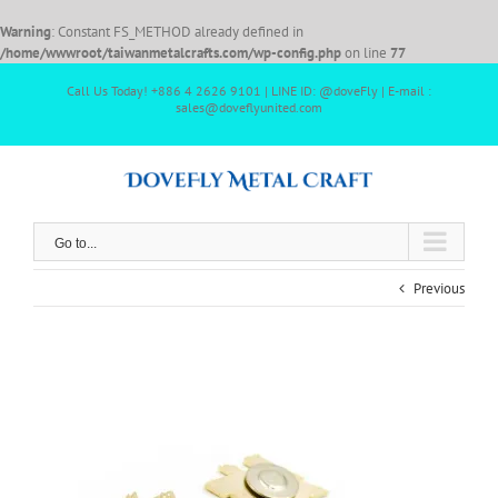
Warning
: Constant FS_METHOD already defined in
/home/wwwroot/taiwanmetalcrafts.com/wp-config.php
on line
77
Call Us Today! +886 4 2626 9101 | LINE ID: @doveFly | E-mail :
sales@doveflyunited.com
Go to...
Previous