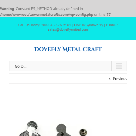
Warning
: Constant FS_METHOD already defined in
/home/wwwroot/taiwanmetalcrafts.com/wp-config.php
on line
77
Call Us Today! +886 4 2626 9101 | LINE ID: @doveFly | E-mail :
sales@doveflyunited.com
Go to...
Previous