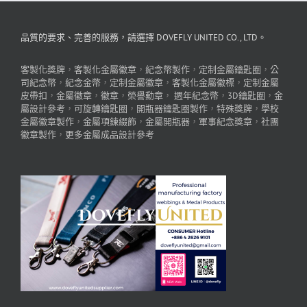
品質的要求、完善的服務，請選擇 DOVEFLY UNITED CO., LTD。
客製化獎牌
，
客製化金屬徽章
，
紀念幣製作
，
定制金屬鑰匙圈
，
公
司紀念幣
，
紀念金幣
，
定制金屬徽章
，
客製化金屬徽標
，
定制金屬
皮帶扣
，
金屬徽章
，
徽章
，
榮譽勳章
，
週年紀念幣
，
3D鑰匙圈
，
金
屬設計參考
，
可旋轉鑰匙圈
，
開瓶器鑰匙圈製作
，
特殊獎牌
，
學校
金屬徽章製作
，
金屬項鍊綴飾
，
金屬開瓶器
，
軍事紀念獎章
，
社團
徽章製作
，
更多金屬成品設計參考