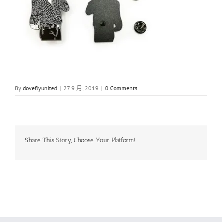
By
doveflyunited
|
27 9 月, 2019
|
0 Comments
Share This Story, Choose Your Platform!