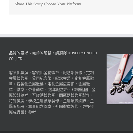
Share This Story, Choose Your Platform!
品質的要求、完善的服務，請選擇 DOVEFLY UNITED
CO., LTD。
客製化獎牌
，
客製化金屬徽章
，
紀念幣製作
，
定制
金屬鑰匙圈
，
公司紀念幣
，
紀念金幣
，
定制金屬徽
章
，
客製化金屬徽標
，
定制金屬皮帶扣
，
金屬徽
章
，
徽章
，
榮譽勳章
，
週年紀念幣
，
3D鑰匙圈
，
金
屬設計參考
，
可旋轉鑰匙圈
，
開瓶器鑰匙圈製作
，
特殊獎牌
，
學校金屬徽章製作
，
金屬項鍊綴飾
，
金
屬開瓶器
，
軍事紀念獎章
，
社團徽章製作
，
更多金
屬成品設計參考