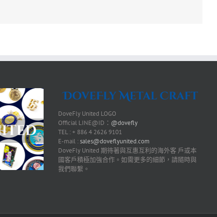
DoveFly United LOGO
Official LINE@ID：
@dovefly
TEL : + 886 4 2626 9101
E-mail :
sales@doveflyunited.com
DoveFly United 期待著與互惠互利的海外客 戶或本
國客戶積極加強合作。如需更多的細節，請隨時與
我們聯繫。