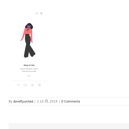
By
doveflyunited
|
2 10 月, 2019
|
0 Comments