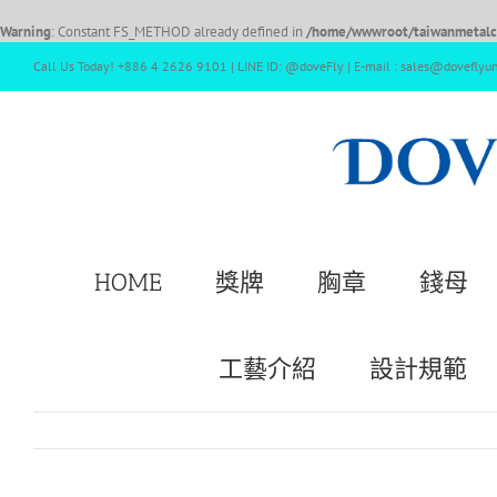
Warning
: Constant FS_METHOD already defined in
/home/wwwroot/taiwanmetalcr
Call Us Today! +886 4 2626 9101 | LINE ID: @doveFly | E-mail : sales@doveflyu
HOME
獎牌
胸章
錢母
工藝介紹
設計規範