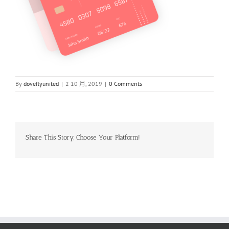
By
doveflyunited
|
2 10 月, 2019
|
0 Comments
Share This Story, Choose Your Platform!