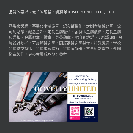
品質的要求、完善的服務，請選擇 DOVEFLY UNITED CO., LTD。
客製化獎牌
，
客製化金屬徽章
，
紀念幣製作
，
定制金屬鑰匙圈
，
公
司紀念幣
，
紀念金幣
，
定制金屬徽章
，
客製化金屬徽標
，
定制金屬
皮帶扣
，
金屬徽章
，
徽章
，
榮譽勳章
，
週年紀念幣
，
3D鑰匙圈
，
金
屬設計參考
，
可旋轉鑰匙圈
，
開瓶器鑰匙圈製作
，
特殊獎牌
，
學校
金屬徽章製作
，
金屬項鍊綴飾
，
金屬開瓶器
，
軍事紀念獎章
，
社團
徽章製作
，
更多金屬成品設計參考