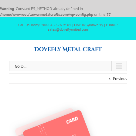
Warning
: Constant FS_METHOD already defined in
/home/wwwroot/taiwanmetalcrafts.com/wp-config.php
on line
77
Call Us Today! +886 4 2626 9101 | LINE ID: @doveFly | E-mail :
sales@doveflyunited.com
Go to...
Previous