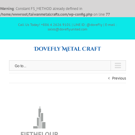
Warning
: Constant FS_METHOD already defined in
/home/wwwroot/taiwanmetalcrafts.com/wp-config.php
on line
77
Call Us Today! +886 4 2626 9101 | LINE ID: @doveFly | E-mail :
sales@doveflyunited.com
Go to...
Previous