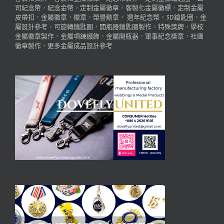
司紀念幣
，
紀念金幣
，
定制金屬徽章
，
客製化金屬徽標
，
定制金屬
皮帶扣
，
金屬徽章
，
徽章
，
榮譽勳章
，
週年紀念幣
，
3D鑰匙圈
，
金
屬設計參考
，
可旋轉鑰匙圈
，
開瓶器鑰匙圈製作
，
特殊獎牌
，
學校
金屬徽章製作
，
金屬項鍊綴飾
，
金屬開瓶器
，
軍事紀念獎章
，
社團
徽章製作
，
更多金屬成品設計參考