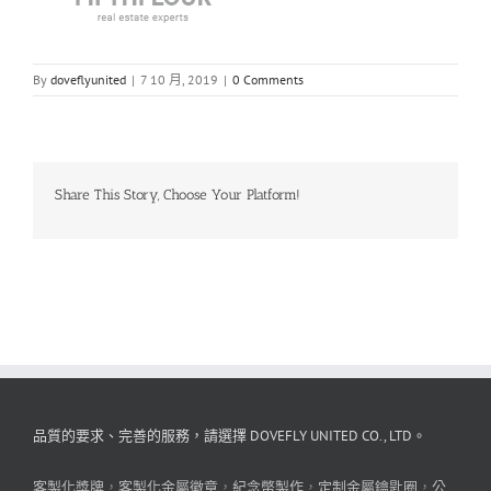
By
doveflyunited
|
7 10 月, 2019
|
0 Comments
Share This Story, Choose Your Platform!
品質的要求、完善的服務，請選擇 DOVEFLY UNITED CO., LTD。
客製化獎牌
，
客製化金屬徽章
，
紀念幣製作
，
定制金屬鑰匙圈
，
公