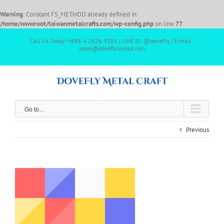
Warning
: Constant FS_METHOD already defined in
/home/wwwroot/taiwanmetalcrafts.com/wp-config.php
on line
77
Call Us Today! +886 4 2626 9101 | LINE ID: @doveFly | E-mail :
sales@doveflyunited.com
Go to...
Previous