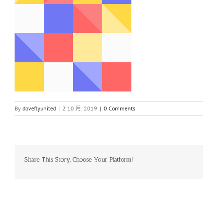
By
doveflyunited
|
2 10 月, 2019
|
0 Comments
Share This Story, Choose Your Platform!