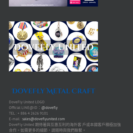
DoveFly United LOGO
Official LINE@ID：
@dovefly
TEL : + 886 4 2626 9101
E-mail :
sales@doveflyunited.com
DoveFly United 期待著與互惠互利的海外客 戶或本國客戶積極加強
合作。如需更多的細節，請隨時與我們聯繫。