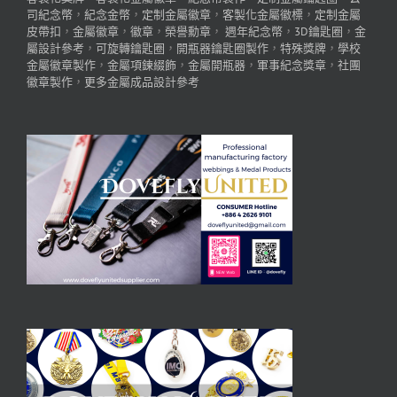
司紀念幣
，
紀念金幣
，
定制金屬徽章
，
客製化金屬徽標
，
定制金屬
皮帶扣
，
金屬徽章
，
徽章
，
榮譽勳章
，
週年紀念幣
，
3D鑰匙圈
，
金
屬設計參考
，
可旋轉鑰匙圈
，
開瓶器鑰匙圈製作
，
特殊獎牌
，
學校
金屬徽章製作
，
金屬項鍊綴飾
，
金屬開瓶器
，
軍事紀念獎章
，
社團
徽章製作
，
更多金屬成品設計參考