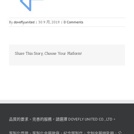
By
doveflyunited
|
30 9 月, 2019
|
0 Comments
Share This Story, Choose Your Platform!
品質的要求、完善的服務，請選擇 DOVEFLY UNITED CO., LTD。
客製化獎牌
，
客製化金屬徽章
，
紀念幣製作
，
定制金屬鑰匙圈
，
公