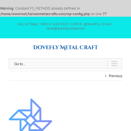
Warning
: Constant FS_METHOD already defined in
/home/wwwroot/taiwanmetalcrafts.com/wp-config.php
on line
77
Call Us Today! +886 4 2626 9101 | LINE ID: @doveFly | E-mail :
sales@doveflyunited.com
Go to...
Previous