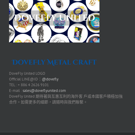
DoveFly United LOGO
Official LINE@ID：
@dovefly
TEL : + 886 4 2626 9101
E-mail :
sales@doveflyunited.com
DoveFly United 期待著與互惠互利的海外客 戶或本國客戶積極加強
合作。如需更多的細節，請隨時與我們聯繫。