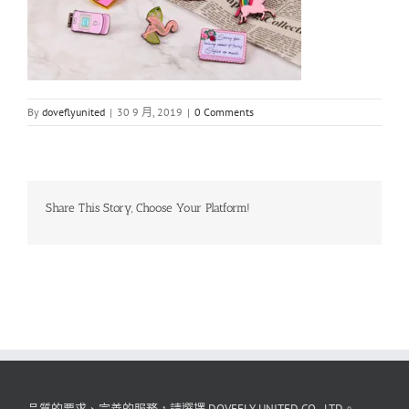
By
doveflyunited
|
30 9 月, 2019
|
0 Comments
Share This Story, Choose Your Platform!
品質的要求、完善的服務，請選擇 DOVEFLY UNITED CO., LTD。