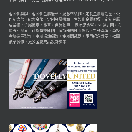
客製化獎牌
，
客製化金屬徽章
，
紀念幣製作
，
定制金屬鑰匙圈
，
公
司紀念幣
，
紀念金幣
，
定制金屬徽章
，
客製化金屬徽標
，
定制金屬
皮帶扣
，
金屬徽章
，
徽章
，
榮譽勳章
，
週年紀念幣
，
3D鑰匙圈
，
金
屬設計參考
，
可旋轉鑰匙圈
，
開瓶器鑰匙圈製作
，
特殊獎牌
，
學校
金屬徽章製作
，
金屬項鍊綴飾
，
金屬開瓶器
，
軍事紀念獎章
，
社團
徽章製作
，
更多金屬成品設計參考