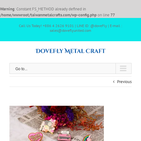
Warning
: Constant FS_METHOD already defined in
/home/wwwroot/taiwanmetalcrafts.com/wp-config.php
on line
77
Call Us Today! +886 4 2626 9101 | LINE ID: @doveFly | E-mail :
sales@doveflyunited.com
Go to...
Previous