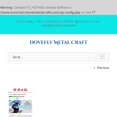
Warning
: Constant FS_METHOD already defined in
/home/wwwroot/taiwanmetalcrafts.com/wp-config.php
on line
77
Call Us Today! +886 4 2626 9101 | LINE ID: @doveFly | E-mail :
sales@doveflyunited.com
Go to...
Previous