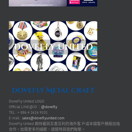
DoveFly United LOGO
Official LINE@ID：
@dovefly
TEL : + 886 4 2626 9101
E-mail :
sales@doveflyunited.com
DoveFly United 期待著與互惠互利的海外客 戶或本國客戶積極加強
合作。如需更多的細節，請隨時與我們聯繫。