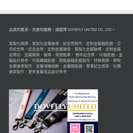
品質的要求、完善的服務，請選擇 DOVEFLY UNITED CO., LTD。
客製化獎牌
，
客製化金屬徽章
，
紀念幣製作
，
定制金屬鑰匙圈
，
公
司紀念幣
，
紀念金幣
，
定制金屬徽章
，
客製化金屬徽標
，
定制金屬
皮帶扣
，
金屬徽章
，
徽章
，
榮譽勳章
，
週年紀念幣
，
3D鑰匙圈
，
金
屬設計參考
，
可旋轉鑰匙圈
，
開瓶器鑰匙圈製作
，
特殊獎牌
，
學校
金屬徽章製作
，
金屬項鍊綴飾
，
金屬開瓶器
，
軍事紀念獎章
，
社團
徽章製作
，
更多金屬成品設計參考