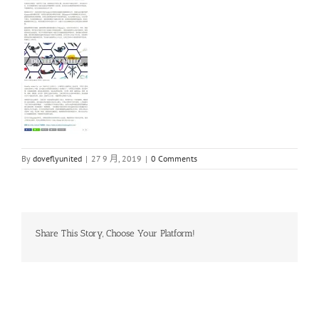
By
doveflyunited
|
27 9 月, 2019
|
0 Comments
Share This Story, Choose Your Platform!