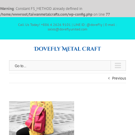
Warning
: Constant FS_METHOD already defined in
/home/wwwroot/taiwanmetalcrafts.com/wp-config.php
on line
77
Call Us Today! +886 4 2626 9101 | LINE ID: @doveFly | E-mail :
sales@doveflyunited.com
Go to...
Previous