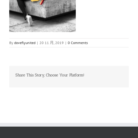
By
doveflyunited
|
20 11 月, 2019
|
0 Comments
Share This Story, Choose Your Platform!