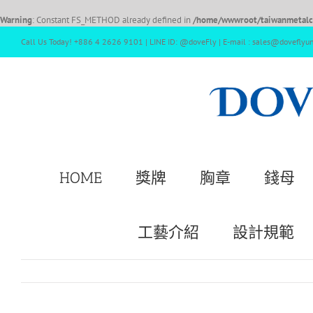
Warning
: Constant FS_METHOD already defined in
/home/wwwroot/taiwanmetalcr
Call Us Today! +886 4 2626 9101 | LINE ID: @doveFly | E-mail : sales@doveflyu
HOME
獎牌
胸章
錢母
工藝介紹
設計規範