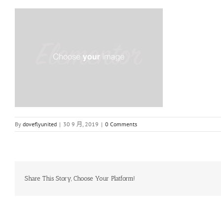
By
doveflyunited
|
30 9 月, 2019
|
0 Comments
Share This Story, Choose Your Platform!