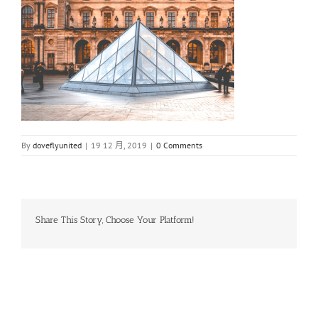
By
doveflyunited
|
19 12 月, 2019
|
0 Comments
Share This Story, Choose Your Platform!