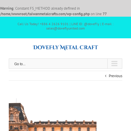
Warning
: Constant FS_METHOD already defined in
/home/wwwroot/taiwanmetalcrafts.com/wp-config.php
on line
77
Call Us Today! +886 4 2626 9101 | LINE ID: @doveFly | E-mail :
sales@doveflyunited.com
Go to...
Previous