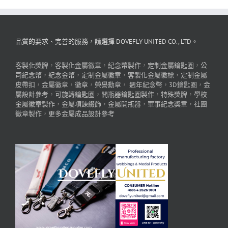
品質的要求、完善的服務，請選擇 DOVEFLY UNITED CO., LTD。
客製化獎牌
，
客製化金屬徽章
，
紀念幣製作
，
定制金屬鑰匙圈
，
公
司紀念幣
，
紀念金幣
，
定制金屬徽章
，
客製化金屬徽標
，
定制金屬
皮帶扣
，
金屬徽章
，
徽章
，
榮譽勳章
，
週年紀念幣
，
3D鑰匙圈
，
金
屬設計參考
，
可旋轉鑰匙圈
，
開瓶器鑰匙圈製作
，
特殊獎牌
，
學校
金屬徽章製作
，
金屬項鍊綴飾
，
金屬開瓶器
，
軍事紀念獎章
，
社團
徽章製作
，
更多金屬成品設計參考